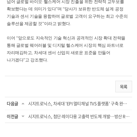
넘어 글로벌 바이오
·
헬스케어 시장 진출을 위한 전략적 교두보를
확보했다는 데 의미가 있다
”
며
“
당사가 보유한 반도체 설계
·
공정
기술과 센서 기술을 융합하여 글로벌 고객이 요구하는 최고 수준의
솔루션을 제공할 것
”
이라고 밝혔다
.
이어
“
앞으로도 지속적인 기술 혁신과 공격적인 시장 확대 전략을
통해 글로벌 웨어러블 및 디지털 헬스케어 시장의 핵심 파트너로
자리매김하고
,
차세대 센서 산업의 새로운 표준을 만들어
나가겠다
”
고 강조했다
.
목록
다음글
시지트로닉스, 차세대 'EPI 멀티채널 TVS 플랫폼' 구축 완료…'글로벌 시장 정조준'
이전글
시지트로닉스, 첨단 레이다용 고출력 반도체 개발…방산 RF 시장 본격 진출