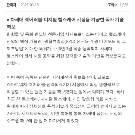
관리자
2026-06-15
조회수
1,966
● 차세대 웨어러블
·
디지털 헬스케어 시장을 겨냥한 독자 기술
확보
화합물 및 특화 반도체 전문기업 시지트로닉스는 바이오
·
헬스케어
산업의 핵심 기술인
‘
광혈류측정
(PPG)
센서용 수광 다이오드 및 그
제조방법
’
에 대한 특허가
2026
년
3
월 최종 등록되며 차세대
헬스케어 센서 시장 공략을 위한 강력한 기술적 기반을 확보했다고
밝혔다
.
이번 특허 등록은 단순한 지식재산권 확보를 넘어
,
글로벌
스마트워치
·
웨어러블
·
원격의료기기 시장에서 핵심 경쟁력으로
작용할 수 있는 원천 기술을 확보했다는 점에서 의미가 크다
.
특히
최근
AI
헬스케어
,
디지털 헬스케어
,
개인 맞춤형 의료 서비스
확대에 따라 생체신호 측정 기술의 중요성이 급격히 높아지고 있는
가운데
,
시지트로닉스는 이번 특허를 통해 차세대 광센서 시장의
주도권 확보에 한 발 더 다가서게 되었다
.