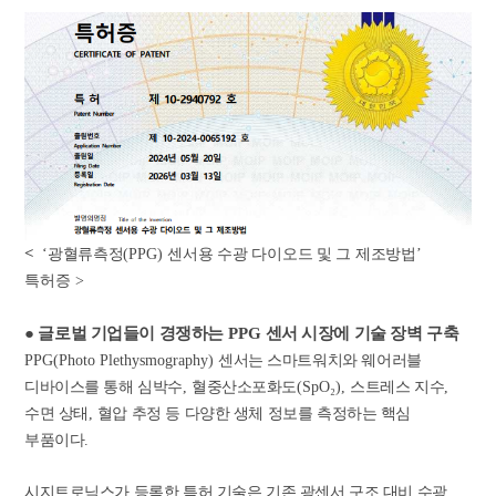
<
‘
광혈류측정
(PPG)
센서용 수광 다이오드 및 그 제조방법
’
특허증 >
●
글로벌 기업들이 경쟁하는
PPG
센서 시장에 기술 장벽 구축
PPG(Photo Plethysmography)
센서는 스마트워치와 웨어러블
디바이스를 통해 심박수
,
혈중산소포화도
(SpO
₂
),
스트레스 지수
,
수면 상태
,
혈압 추정 등 다양한 생체 정보를 측정하는 핵심
부품이다
.
시지트로닉스가 등록한 특허 기술은 기존 광센서 구조 대비 수광