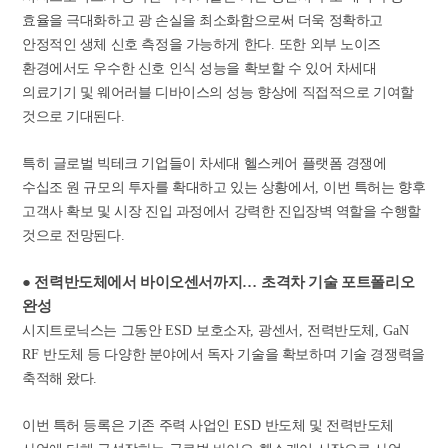
효율을 극대화하고 광 손실을 최소화함으로써 더욱 정확하고
안정적인 생체 신호 측정을 가능하게 한다
.
또한 외부 노이즈
환경에서도 우수한 신호 인식 성능을 확보할 수 있어 차세대
의료기기 및 웨어러블 디바이스의 성능 향상에 직접적으로 기여할
것으로 기대된다
.
특히 글로벌 빅테크 기업들이 차세대 헬스케어 플랫폼 경쟁에
수십조 원 규모의 투자를 확대하고 있는 상황에서
,
이번 특허는 향후
고객사 확보 및 시장 진입 과정에서 강력한 진입장벽 역할을 수행할
것으로 전망된다
.
●
전력반도체에서 바이오센서까지
…
초격차 기술 포트폴리오
완성
시지트로닉스는 그동안
ESD
보호소자
,
광센서
,
전력반도체
, GaN
RF
반도체 등 다양한 분야에서 독자 기술을 확보하며 기술 경쟁력을
축적해 왔다
.
이번 특허 등록은 기존 주력 사업인
ESD
반도체 및 전력반도체