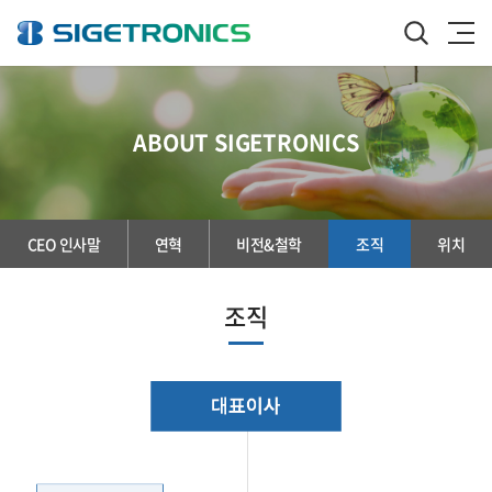
ABOUT SIGETRONICS
CEO 인사말
연혁
비전&철학
조직
위치
조직